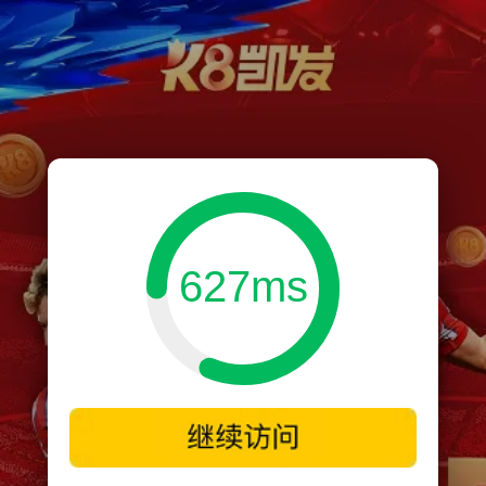
627ms